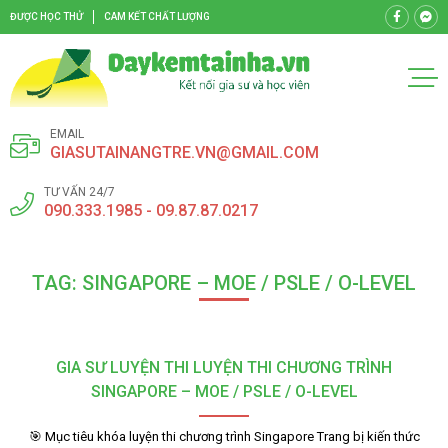
ĐƯỢC HỌC THỬ
CAM KẾT CHẤT LƯỢNG
EMAIL
GIASUTAINANGTRE.VN@GMAIL.COM
TƯ VẤN 24/7
090.333.1985 - 09.87.87.0217
TAG: SINGAPORE – MOE / PSLE / O-LEVEL
GIA SƯ LUYỆN THI LUYỆN THI CHƯƠNG TRÌNH
SINGAPORE – MOE / PSLE / O-LEVEL
🎯 Mục tiêu khóa luyện thi chương trình Singapore Trang bị kiến thức