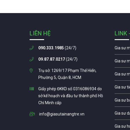
LIÊN HỆ
LINK 
090.333.1985
(24/7)
Gia sư 
09.87.87.0217
(24/7)
Gia sư 
Trụ sở: 1269/17 Phạm Thế Hiển,
Gia sư 
Phường 5, Quận 8, HCM
Gia sư t
Giấy phép ĐKKD số 0316086934 do
sở kế hoạch và đầu tư thành phố Hồ
Gia sư b
Chí Minh cấp
Gia sư d
info@giasutainangtre.vn
Gia sư h