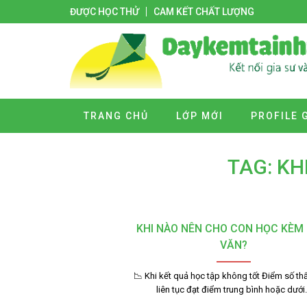
ĐƯỢC HỌC THỬ
CAM KẾT CHẤT LƯỢNG
TRANG CHỦ
LỚP MỚI
PROFILE 
TAG: KH
KHI NÀO NÊN CHO CON HỌC KÈM
VĂN?
📉 Khi kết quả học tập không tốt Điểm số th
liên tục đạt điểm trung bình hoặc dưới