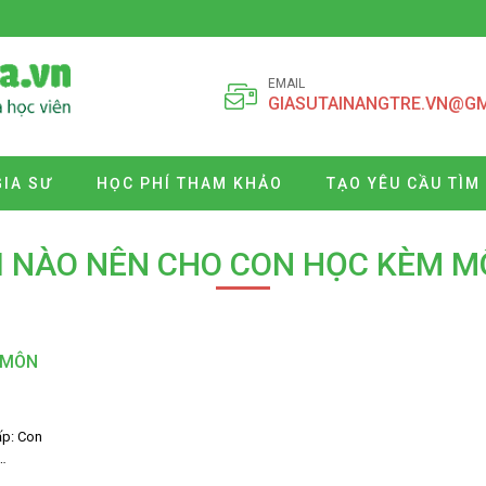
EMAIL
GIASUTAINANGTRE.VN@G
GIA SƯ
HỌC PHÍ THAM KHẢO
TẠO YÊU CẦU TÌM
I NÀO NÊN CHO CON HỌC KÈM 
 MÔN
ấp: Con
…