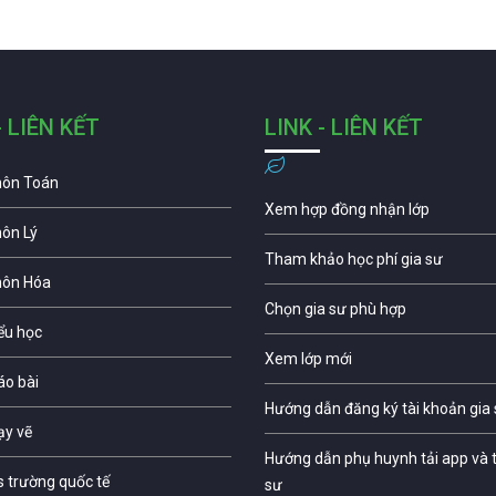
- LIÊN KẾT
LINK - LIÊN KẾT
môn Toán
Xem hợp đồng nhận lớp
môn Lý
Tham khảo học phí gia sư
môn Hóa
Chọn gia sư phù hợp
iểu học
Xem lớp mới
áo bài
Hướng dẫn đăng ký tài khoản gia
ạy vẽ
Hướng dẫn phụ huynh tải app và t
s trường quốc tế
sư