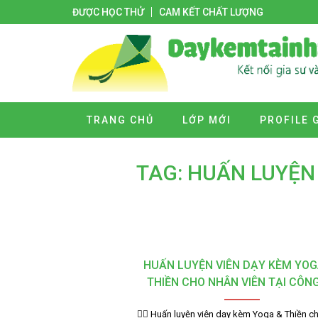
ĐƯỢC HỌC THỬ
CAM KẾT CHẤT LƯỢNG
TRANG CHỦ
LỚP MỚI
PROFILE 
TAG: HUẤN LUYỆN 
HUẤN LUYỆN VIÊN DẠY KÈM YOG
THIỀN CHO NHÂN VIÊN TẠI CÔN
🧘‍♂️ Huấn luyện viên dạy kèm Yoga & Thiền c