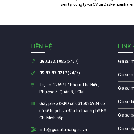
viên tại công ty với GV tại Daykemtainha.vn
LIÊN HỆ
LINK 
090.333.1985
(24/7)
Gia sư 
09.87.87.0217
(24/7)
Gia sư 
Trụ sở: 1269/17 Phạm Thế Hiển,
Gia sư 
Phường 5, Quận 8, HCM
Gia sư t
Giấy phép ĐKKD số 0316086934 do
sở kế hoạch và đầu tư thành phố Hồ
Gia sư b
Chí Minh cấp
Gia sư d
info@giasutainangtre.vn