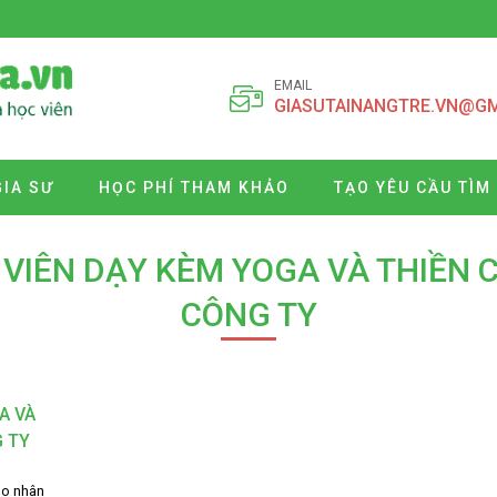
EMAIL
GIASUTAINANGTRE.VN@G
GIA SƯ
HỌC PHÍ THAM KHẢO
TẠO YÊU CẦU TÌM
VIÊN DẠY KÈM YOGA VÀ THIỀN 
CÔNG TY
A VÀ
G TY
ho nhân