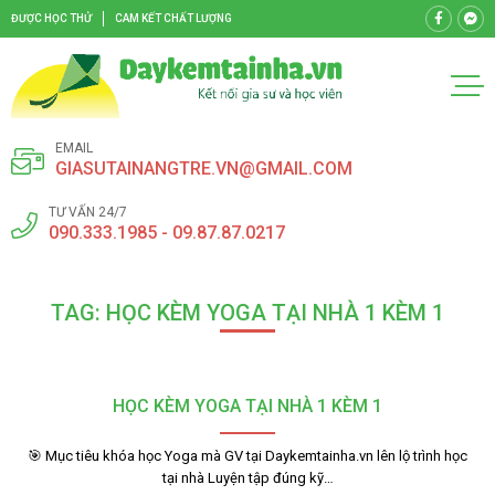
ĐƯỢC HỌC THỬ
CAM KẾT CHẤT LƯỢNG
EMAIL
GIASUTAINANGTRE.VN@GMAIL.COM
TƯ VẤN 24/7
090.333.1985 - 09.87.87.0217
TAG: HỌC KÈM YOGA TẠI NHÀ 1 KÈM 1
HỌC KÈM YOGA TẠI NHÀ 1 KÈM 1
🎯 Mục tiêu khóa học Yoga mà GV tại Daykemtainha.vn lên lộ trình học
tại nhà Luyện tập đúng kỹ…