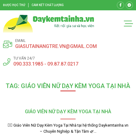
ĐƯỢC HỌC THỬ
CAM KẾT CHẤT LƯỢNG
EMAIL
GIASUTAINANGTRE.VN@GMAIL.COM
TƯ VẤN 24/7
090.333.1985 - 09.87.87.0217
TAG: GIÁO VIÊN NỮ DẠY KÈM YOGA TẠI NHÀ
GIÁO VIÊN NỮ DẠY KÈM YOGA TẠI NHÀ
🧘‍♀️ Giáo Viên Nữ Dạy Kèm Yoga Tại Nhà tại hệ thống Daykemtainha.vn
– Chuyên Nghiệp & Tận Tâm 🌿…