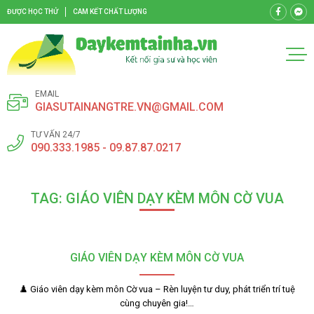
ĐƯỢC HỌC THỬ
CAM KẾT CHẤT LƯỢNG
EMAIL
GIASUTAINANGTRE.VN@GMAIL.COM
TƯ VẤN 24/7
090.333.1985 - 09.87.87.0217
TAG: GIÁO VIÊN DẠY KÈM MÔN CỜ VUA
GIÁO VIÊN DẠY KÈM MÔN CỜ VUA
♟️ Giáo viên dạy kèm môn Cờ vua – Rèn luyện tư duy, phát triển trí tuệ
cùng chuyên gia!…