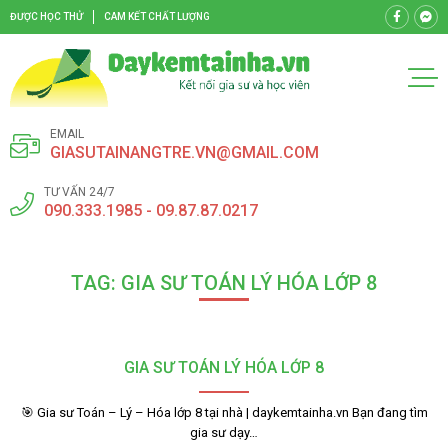
ĐƯỢC HỌC THỬ
CAM KẾT CHẤT LƯỢNG
EMAIL
GIASUTAINANGTRE.VN@GMAIL.COM
TƯ VẤN 24/7
090.333.1985 - 09.87.87.0217
TAG: GIA SƯ TOÁN LÝ HÓA LỚP 8
GIA SƯ TOÁN LÝ HÓA LỚP 8
🎯 Gia sư Toán – Lý – Hóa lớp 8 tại nhà | daykemtainha.vn Bạn đang tìm
gia sư dạy…