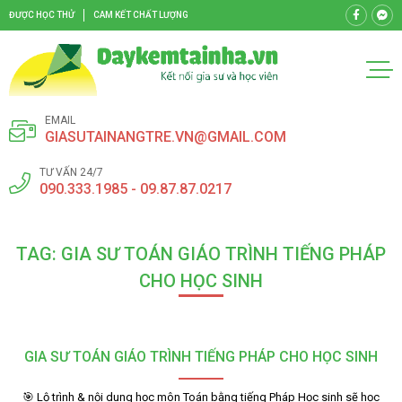
ĐƯỢC HỌC THỬ
CAM KẾT CHẤT LƯỢNG
EMAIL
GIASUTAINANGTRE.VN@GMAIL.COM
TƯ VẤN 24/7
090.333.1985 - 09.87.87.0217
TAG: GIA SƯ TOÁN GIÁO TRÌNH TIẾNG PHÁP
CHO HỌC SINH
GIA SƯ TOÁN GIÁO TRÌNH TIẾNG PHÁP CHO HỌC SINH
🎯 Lộ trình & nội dung học môn Toán bằng tiếng Pháp Học sinh sẽ học