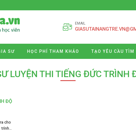
EMAIL
GIASUTAINANGTRE.VN@G
GIA SƯ
HỌC PHÍ THAM KHẢO
TẠO YÊU CẦU TÌM
SƯ LUYỆN THI TIẾNG ĐỨC TRÌNH 
NH ĐỘ
ra cho
 trình…