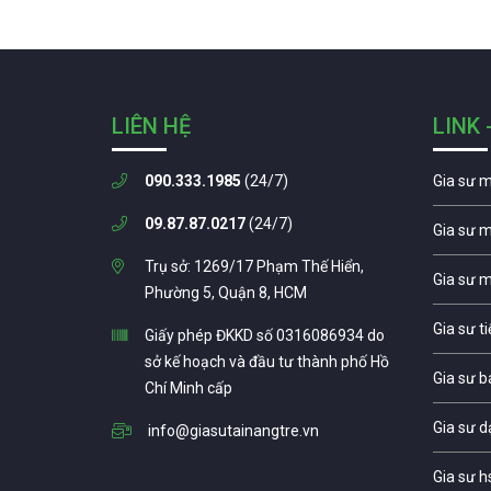
LIÊN HỆ
LINK 
090.333.1985
(24/7)
Gia sư 
09.87.87.0217
(24/7)
Gia sư 
Trụ sở: 1269/17 Phạm Thế Hiển,
Gia sư 
Phường 5, Quận 8, HCM
Gia sư t
Giấy phép ĐKKD số 0316086934 do
sở kế hoạch và đầu tư thành phố Hồ
Gia sư b
Chí Minh cấp
Gia sư d
info@giasutainangtre.vn
Gia sư h