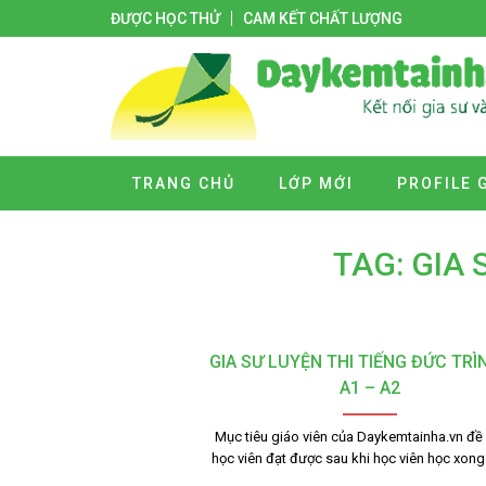
ĐƯỢC HỌC THỬ
CAM KẾT CHẤT LƯỢNG
TRANG CHỦ
LỚP MỚI
PROFILE 
TAG: GIA 
GIA SƯ LUYỆN THI TIẾNG ĐỨC TRÌ
A1 – A2
Mục tiêu giáo viên của Daykemtainha.vn đề 
học viên đạt được sau khi học viên học xong