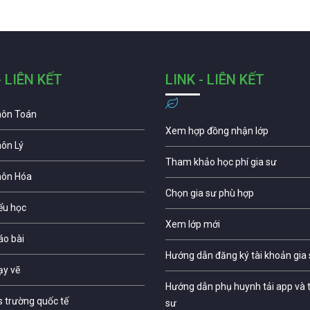
- LIÊN KẾT
LINK - LIÊN KẾT
môn Toán
Xem hợp đồng nhận lớp
môn Lý
Tham khảo học phí gia sư
môn Hóa
Chọn gia sư phù hợp
iểu học
Xem lớp mới
áo bài
Hướng dẫn đăng ký tài khoản gia
ạy vẽ
Hướng dẫn phụ huynh tải app và t
s trường quốc tế
sư