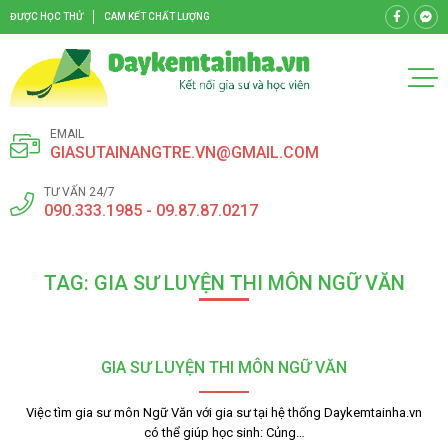
ĐƯỢC HỌC THỬ
CAM KẾT CHẤT LƯỢNG
EMAIL
GIASUTAINANGTRE.VN@GMAIL.COM
TƯ VẤN 24/7
090.333.1985 - 09.87.87.0217
TAG: GIA SƯ LUYỆN THI MÔN NGỮ VĂN
GIA SƯ LUYỆN THI MÔN NGỮ VĂN
Việc tìm gia sư môn Ngữ Văn với gia sư tại hệ thống Daykemtainha.vn
có thể giúp học sinh: Củng…