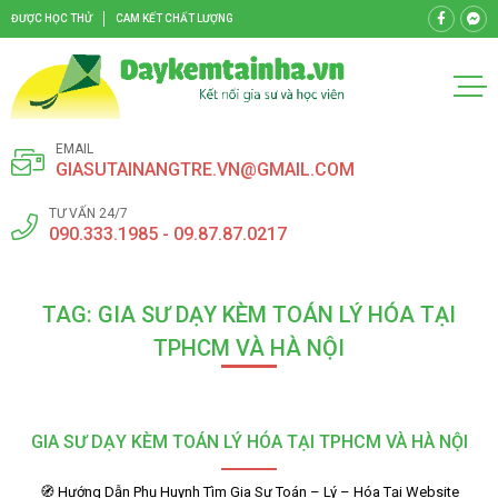
ĐƯỢC HỌC THỬ
CAM KẾT CHẤT LƯỢNG
EMAIL
GIASUTAINANGTRE.VN@GMAIL.COM
TƯ VẤN 24/7
090.333.1985 - 09.87.87.0217
TAG: GIA SƯ DẠY KÈM TOÁN LÝ HÓA TẠI
TPHCM VÀ HÀ NỘI
GIA SƯ DẠY KÈM TOÁN LÝ HÓA TẠI TPHCM VÀ HÀ NỘI
🧭 Hướng Dẫn Phụ Huynh Tìm Gia Sư Toán – Lý – Hóa Tại Website