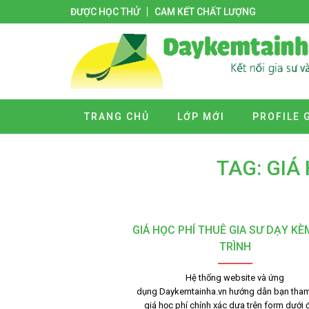
ĐƯỢC HỌC THỬ
CAM KẾT CHẤT LƯỢNG
TRANG CHỦ
LỚP MỚI
PROFILE 
TAG: GIÁ
GIÁ HỌC PHÍ THUÊ GIA SƯ DẠY KÈ
TRÌNH
Hệ thống website và ứng
dụng Daykemtainha.vn hướng dẫn bạn tha
giá học phí chính xác dựa trên form dưới