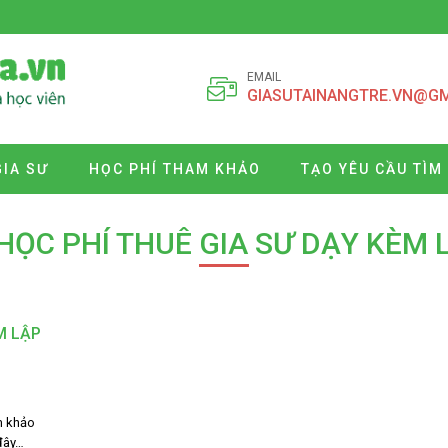
EMAIL
GIASUTAINANGTRE.VN@G
GIA SƯ
HỌC PHÍ THAM KHẢO
TẠO YÊU CẦU TÌM
 HỌC PHÍ THUÊ GIA SƯ DẠY KÈM 
M LẬP
m khảo
 đây…