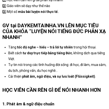
1️⃣ Học viên cần rèn gì để phản xạ nhanh
2️⃣ Giáo viên sẽ dạy như thế nào
3️⃣ Một số
mẫu bài luyện nói thực tế.
GV tại DAYKEMTAINHA.VN LÊN MỤC TIÊU
CỦA KHÓA “LUYỆN NÓI TIẾNG ĐỨC PHẢN XẠ
NHANH”
Tăng
tốc độ nghe – hiểu – trả lời tự nhiên
trong hội thoại.
Biết cách
tư duy trực tiếp bằng tiếng Đức
, không dịch qua tiếng
Việt.
Tự tin nói trong các tình huống đời sống: đi học, đi làm, mua sắm,
du lịch, phỏng vấn, du học nghề…
Cải thiện
phát âm, ngữ điệu, và sự lưu loát (Flüssigkeit)
.
HỌC VIÊN CẦN RÈN GÌ ĐỂ NÓI NHANH HƠN
1.
Phát âm & ngữ điệu chuẩn