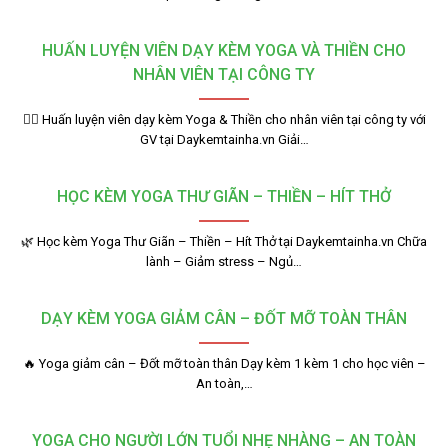
HUẤN LUYỆN VIÊN DẠY KÈM YOGA VÀ THIỀN CHO
NHÂN VIÊN TẠI CÔNG TY
🧘‍♂️ Huấn luyện viên dạy kèm Yoga & Thiền cho nhân viên tại công ty với
GV tại Daykemtainha.vn Giải…
HỌC KÈM YOGA THƯ GIÃN – THIỀN – HÍT THỞ
🌿 Học kèm Yoga Thư Giãn – Thiền – Hít Thở tại Daykemtainha.vn Chữa
lành – Giảm stress – Ngủ…
DẠY KÈM YOGA GIẢM CÂN – ĐỐT MỠ TOÀN THÂN
🔥 Yoga giảm cân – Đốt mỡ toàn thân Dạy kèm 1 kèm 1 cho học viên –
An toàn,…
YOGA CHO NGƯỜI LỚN TUỔI NHẸ NHÀNG – AN TOÀN