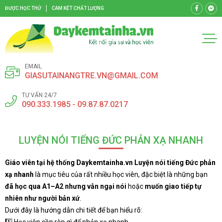
ĐƯỢC HỌC THỬ
CAM KẾT CHẤT LƯỢNG
EMAIL
GIASUTAINANGTRE.VN@GMAIL.COM
TƯ VẤN 24/7
090.333.1985 - 09.87.87.0217
LUYỆN NÓI TIẾNG ĐỨC PHẢN XẠ NHANH
Giáo viên tại hệ thống Daykemtainha.vn Luyện nói tiếng Đức phản
xạ nhanh
là mục tiêu của rất nhiều học viên, đặc biệt là những bạn
đã học qua A1–A2 nhưng vẫn ngại nói
hoặc
muốn giao tiếp tự
nhiên như người bản xứ
.
Dưới đây là hướng dẫn chi tiết để bạn hiểu rõ: