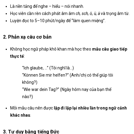
Là nền tảng để nghe – hiểu – nói nhanh.
Học viên cần rèn cách phát âm âm
ch, sch, ö, ü, ä
và trọng âm từ.
Luyện đọc to 5–10 phút/ngày để “làm quen miệng”.
2.
Phản xạ câu cơ bản
Không học ngữ pháp khô khan mà học theo
mẫu câu giao tiếp
thực tế
:
“Ich glaube, …” (Tôi nghĩ là…)
“Können Sie mir helfen?” (Anh/chị có thể giúp tôi
không?)
“Wie war dein Tag?” (Ngày hôm nay của bạn thế
nào?)
Mỗi mẫu câu nên được
lặp đi lặp lại nhiều lần trong ngữ cảnh
khác nhau
.
3.
Tư duy bằng tiếng Đức