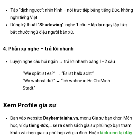
Tập “dịch ngược”: nhìn hình – nói trực tiếp bằng tiếng Đức, không
nghĩ tiếng Việt.
Dùng kỹ thuật “
Shadowing
”: nghe 1 câu – lặp lại ngay lập tức,
bắt chước ngữ điệu người bản xứ.
4.
Phản xạ nghe – trả lời nhanh
Luyện nghe câu hỏi ngắn → trả lời nhanh bằng 1–2 câu.
“Wie spät ist es?” → “Es ist halb acht.”
“Wo wohnst du?” → “Ich wohne in Ho Chi Minh
Stadt.”
Xem Profile gia sư
Bạn vào website
Daykemtainha.vn
, menu Gia sư bạn chọn Môn
học, ví dụ
tiếng Đức
,… sẽ ra danh sách gia sư phù hợp bạn tham
khảo và chọn gia sư phù hợp với gia đình. Hoặc
kích xem tại đây