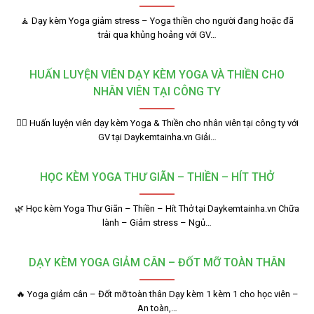
🧘 Dạy kèm Yoga giảm stress – Yoga thiền cho người đang hoặc đã
trải qua khủng hoảng với GV…
HUẤN LUYỆN VIÊN DẠY KÈM YOGA VÀ THIỀN CHO
NHÂN VIÊN TẠI CÔNG TY
🧘‍♂️ Huấn luyện viên dạy kèm Yoga & Thiền cho nhân viên tại công ty với
GV tại Daykemtainha.vn Giải…
HỌC KÈM YOGA THƯ GIÃN – THIỀN – HÍT THỞ
🌿 Học kèm Yoga Thư Giãn – Thiền – Hít Thở tại Daykemtainha.vn Chữa
lành – Giảm stress – Ngủ…
DẠY KÈM YOGA GIẢM CÂN – ĐỐT MỠ TOÀN THÂN
🔥 Yoga giảm cân – Đốt mỡ toàn thân Dạy kèm 1 kèm 1 cho học viên –
An toàn,…