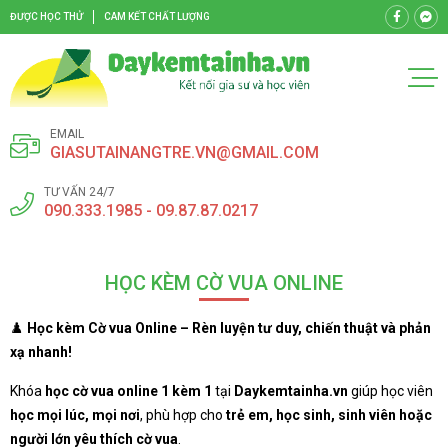
ĐƯỢC HỌC THỬ
CAM KẾT CHẤT LƯỢNG
EMAIL
GIASUTAINANGTRE.VN@GMAIL.COM
TƯ VẤN 24/7
090.333.1985 - 09.87.87.0217
HỌC KÈM CỜ VUA ONLINE
♟️
Học kèm Cờ vua Online – Rèn luyện tư duy, chiến thuật và phản
xạ nhanh!
Khóa
học cờ vua online 1 kèm 1
tại
Daykemtainha.vn
giúp học viên
học mọi lúc, mọi nơi
, phù hợp cho
trẻ em, học sinh, sinh viên hoặc
người lớn yêu thích cờ vua
.