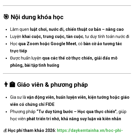
🎯
Nội dung khóa học
Làm quen
luật chơi, nước đi, chiến thuật cơ bản – nâng cao
Luyện
khai cuộc, trung cuộc, tàn cuộc
, tư duy tính toán nước đi
Học
qua Zoom hoặc Google Meet
, có
bàn cờ ảo tương tác
trực tiếp
Được huấn luyện
qua các thế cờ thực chiến, giải đấu mô
phỏng, bài tập tình huống
👨‍🏫
Giáo viên & phương pháp
Gia sư là
vận động viên, huấn luyện viên, kiện tướng hoặc giáo
viên có chứng chỉ FIDE
Phương pháp
“Tư duy từng bước – Học qua thực chiến”
, giúp
học viên
phát triển trí nhớ, khả năng suy luận và kiên nhẫn
💰
Học phí tham khảo 2026:
https://daykemtainha.vn/hoc-phi-