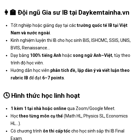
👩‍🏫
Đội ngũ Gia sư IB tại Daykemtainha.vn
Tốt nghiệp hoặc giảng dạy tại các
trường quốc tế IB tại Việt
Nam và nước ngoài
.
Kinh nghiệm luyện thi IB cho học sinh BIS, ISHCMC, SSIS, UNIS,
BVIS, Renaissance…
Dạy bằng
100% tiếng Anh
hoặc
song ngữ Anh–Việt
, tùy theo
trình độ học viên.
Hướng dẫn học viên
phân tích đề, lập dàn ý và viết luận theo
rubric IB
để đạt
6–7 points
.
🕓
Hình thức học linh hoạt
1 kèm 1 tại nhà hoặc online
qua Zoom/Google Meet.
Học
theo từng môn cụ thể
(Math HL, Physics SL, Economics
HL…).
Có chương trình
ôn thi cấp tốc
cho học sinh sắp thi IB Final
Exam.