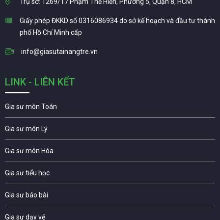
Trụ sở: 1269/17 Phạm Thế Hiển, Phường 5, Quận 8, HCM
Giấy phép ĐKKD số 0316086934 do sở kế hoạch và đầu tư thành
phố Hồ Chí Minh cấp
info@giasutainangtre.vn
LINK - LIÊN KẾT
Gia sư môn Toán
Gia sư môn Lý
Gia sư môn Hóa
Gia sư tiểu học
Gia sư báo bài
Gia sư dạy vẽ