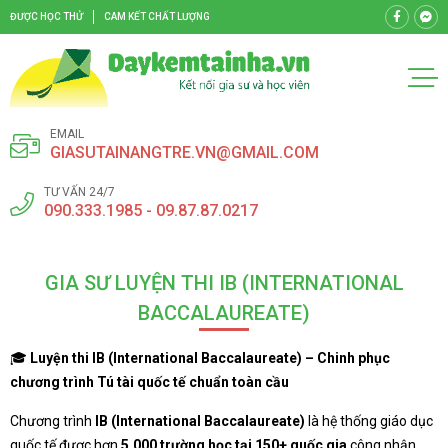
ĐƯỢC HỌC THỬ
CAM KẾT CHẤT LƯỢNG
EMAIL
GIASUTAINANGTRE.VN@GMAIL.COM
TƯ VẤN 24/7
090.333.1985 - 09.87.87.0217
GIA SƯ LUYỆN THI IB (INTERNATIONAL
BACCALAUREATE)
🎓
Luyện thi IB (International Baccalaureate) – Chinh phục
chương trình Tú tài quốc tế chuẩn toàn cầu
Chương trình
IB (International Baccalaureate)
là hệ thống giáo dục
quốc tế được hơn
5.000 trường học tại 150+ quốc gia
công nhận,