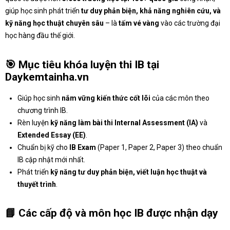
giúp học sinh phát triển
tư duy phản biện, khả năng nghiên cứu, và
kỹ năng học thuật chuyên sâu
– là
tấm vé vàng
vào các trường đại
học hàng đầu thế giới.
🎯
Mục tiêu khóa luyện thi IB tại
Daykemtainha.vn
Giúp học sinh
nắm vững kiến thức cốt lõi
của các môn theo
chương trình IB.
Rèn luyện
kỹ năng làm bài thi Internal Assessment (IA)
và
Extended Essay (EE)
.
Chuẩn bị kỹ cho
IB Exam
(Paper 1, Paper 2, Paper 3) theo chuẩn
IB cập nhật mới nhất.
Phát triển
kỹ năng tư duy phản biện, viết luận học thuật và
thuyết trình
.
📘
Các cấp độ và môn học IB được nhận dạy