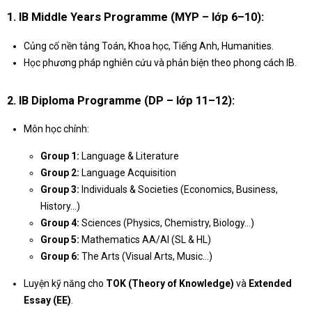
1.
IB Middle Years Programme (MYP – lớp 6–10):
Củng cố nền tảng Toán, Khoa học, Tiếng Anh, Humanities.
Học phương pháp nghiên cứu và phản biện theo phong cách IB.
2.
IB Diploma Programme (DP – lớp 11–12):
Môn học chính:
Group 1:
Language & Literature
Group 2:
Language Acquisition
Group 3:
Individuals & Societies (Economics, Business,
History…)
Group 4:
Sciences (Physics, Chemistry, Biology…)
Group 5:
Mathematics AA/AI (SL & HL)
Group 6:
The Arts (Visual Arts, Music…)
Luyện kỹ năng cho
TOK (Theory of Knowledge)
và
Extended
Essay (EE)
.