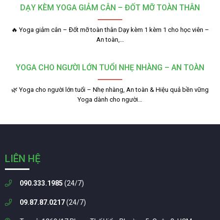
DẠY KÈM YOGA GIẢM CÂN – ĐỐT MỠ TOÀN THÂN
🔥 Yoga giảm cân – Đốt mỡ toàn thân Dạy kèm 1 kèm 1 cho học viên –
An toàn,…
YOGA CHO NGƯỜI LỚN TUỔI NHẸ NHÀNG – AN TOÀN
🌿 Yoga cho người lớn tuổi – Nhẹ nhàng, An toàn & Hiệu quả bền vững
Yoga dành cho người…
LIÊN HỆ
090.333.1985
(24/7)
09.87.87.0217
(24/7)