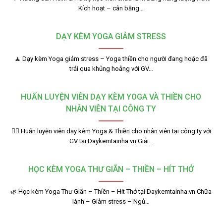
Kích hoạt – cân bằng…
DẠY KÈM YOGA GIẢM STRESS
🧘 Dạy kèm Yoga giảm stress – Yoga thiền cho người đang hoặc đã
trải qua khủng hoảng với GV…
HUẤN LUYỆN VIÊN DẠY KÈM YOGA VÀ THIỀN CHO
NHÂN VIÊN TẠI CÔNG TY
🧘‍♂️ Huấn luyện viên dạy kèm Yoga & Thiền cho nhân viên tại công ty với
GV tại Daykemtainha.vn Giải…
HỌC KÈM YOGA THƯ GIÃN – THIỀN – HÍT THỞ
🌿 Học kèm Yoga Thư Giãn – Thiền – Hít Thở tại Daykemtainha.vn Chữa
lành – Giảm stress – Ngủ…