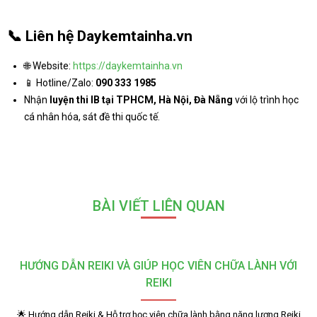
📞
Liên hệ Daykemtainha.vn
🌐 Website:
https://daykemtainha.vn
📱 Hotline/Zalo:
090 333 1985
Nhận
luyện thi IB tại TPHCM, Hà Nội, Đà Nẵng
với lộ trình học
cá nhân hóa, sát đề thi quốc tế.
BÀI VIẾT LIÊN QUAN
HƯỚNG DẪN REIKI VÀ GIÚP HỌC VIÊN CHỮA LÀNH VỚI
REIKI
🌟 Hướng dẫn Reiki & Hỗ trợ học viên chữa lành bằng năng lượng Reiki