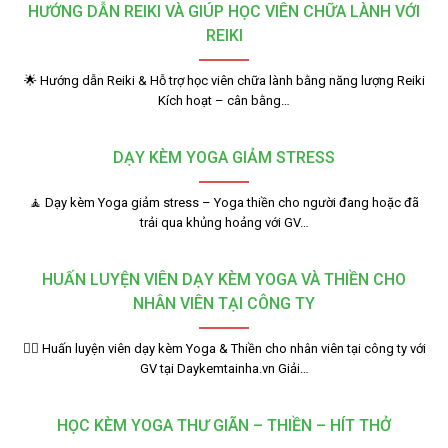
HƯỚNG DẪN REIKI VÀ GIÚP HỌC VIÊN CHỮA LÀNH VỚI
REIKI
🌟 Hướng dẫn Reiki & Hỗ trợ học viên chữa lành bằng năng lượng Reiki
Kích hoạt – cân bằng…
DẠY KÈM YOGA GIẢM STRESS
🧘 Dạy kèm Yoga giảm stress – Yoga thiền cho người đang hoặc đã
trải qua khủng hoảng với GV…
HUẤN LUYỆN VIÊN DẠY KÈM YOGA VÀ THIỀN CHO
NHÂN VIÊN TẠI CÔNG TY
🧘‍♂️ Huấn luyện viên dạy kèm Yoga & Thiền cho nhân viên tại công ty với
GV tại Daykemtainha.vn Giải…
HỌC KÈM YOGA THƯ GIÃN – THIỀN – HÍT THỞ