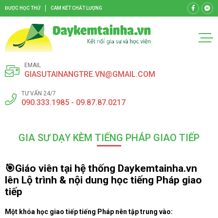
ĐƯỢC HỌC THỬ
CAM KẾT CHẤT LƯỢNG
EMAIL
GIASUTAINANGTRE.VN@GMAIL.COM
TƯ VẤN 24/7
090.333.1985 - 09.87.87.0217
GIA SƯ DẠY KÈM TIẾNG PHÁP GIAO TIẾP
🎯Giáo viên tại hệ thống Daykemtainha.vn
lên Lộ trình & nội dung học tiếng Pháp giao
tiếp
Một khóa học giao tiếp tiếng Pháp nên tập trung vào: