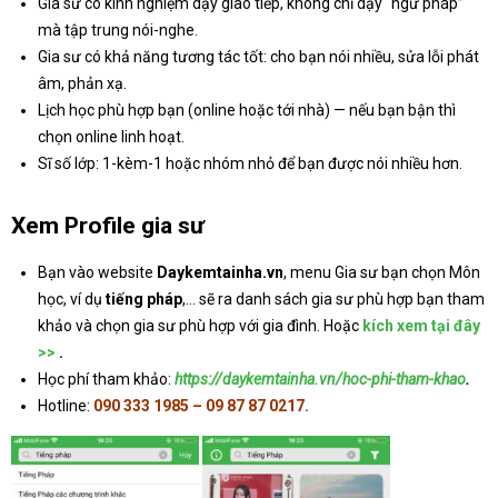
Gia sư có kinh nghiệm dạy giao tiếp, không chỉ dạy “ngữ pháp”
mà tập trung nói-nghe.
Gia sư có khả năng tương tác tốt: cho bạn nói nhiều, sửa lỗi phát
âm, phản xạ.
Lịch học phù hợp bạn (online hoặc tới nhà) — nếu bạn bận thì
chọn online linh hoạt.
Sĩ số lớp: 1-kèm-1 hoặc nhóm nhỏ để bạn được nói nhiều hơn.
Xem Profile gia sư
Bạn vào website
Daykemtainha.vn
, menu Gia sư bạn chọn Môn
học, ví dụ
tiếng pháp
,… sẽ ra danh sách gia sư phù hợp bạn tham
khảo và chọn gia sư phù hợp với gia đình. Hoặc
kích xem tại đây
>>
.
Học phí tham khảo:
https://daykemtainha.vn/hoc-phi-tham-khao
.
Hotline:
090 333 1985 – 09 87 87 0217.