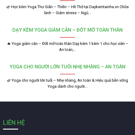
🌿 Học kèm Yoga Thư Giãn – Thiền – Hít Thở tại Daykemtainha.vn Chữa
lành – Giảm stress – Ngủ…
DẠY KÈM YOGA GIẢM CÂN – ĐỐT MỠ TOÀN THÂN
🔥 Yoga giảm cân – Đốt mỡ toàn thân Dạy kèm 1 kèm 1 cho học viên –
An toàn,…
YOGA CHO NGƯỜI LỚN TUỔI NHẸ NHÀNG – AN TOÀN
🌿 Yoga cho người lớn tuổi – Nhẹ nhàng, An toàn & Hiệu quả bền vững
Yoga dành cho người…
LIÊN HỆ