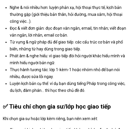
Nghe & nói nhiều hơn: luyện phản xạ, hội thoại thực tế, kịch bản
thường gặp (giới thiệu bản thân, hỏi đường, mua sắm, hội thoại
công việc…).
Đọc & viết đơn giản: đọc đoạn văn ngắn, email, tin nhắn; viết đoạn
văn ngắn, lời nhắn, email cơ bản.
Từ vựng & ngữ pháp đủ để giao tiếp: các cấu trúc cơ bản và phổ
biến, những từ hay dùng trong giao tiếp.
Phát âm & nghe hiểu: vì giao tiếp đòi hỏi người khác hiểu mình và
mình hiểu người bản ngữ.
Thực hành tương tác: lớp 1-kèm-1 hoặc nhóm nhỏ để bạn nói
nhiều, được sửa lỗi ngay.
Luyện kịch bản cụ thể: ví dụ bạn dùng tiếng Pháp trong công việc,
du lịch, đàm phán… thì học theo chủ đề đó.
✅ Tiêu chí chọn gia sư/lớp học giao tiếp
Khi chọn gia sư hoặc lớp kèm riêng, bạn nên xem xét: