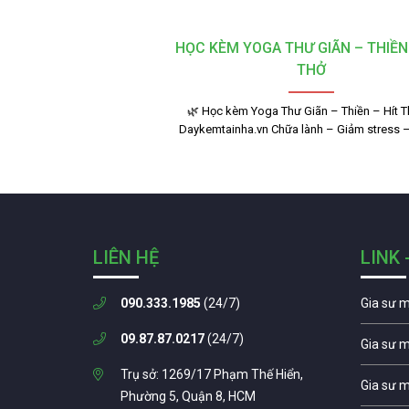
HỌC KÈM YOGA THƯ GIÃN – THIỀN 
THỞ
🌿 Học kèm Yoga Thư Giãn – Thiền – Hít Th
Daykemtainha.vn Chữa lành – Giảm stress 
LIÊN HỆ
LINK 
090.333.1985
(24/7)
Gia sư 
09.87.87.0217
(24/7)
Gia sư 
Trụ sở: 1269/17 Phạm Thế Hiển,
Gia sư 
Phường 5, Quận 8, HCM