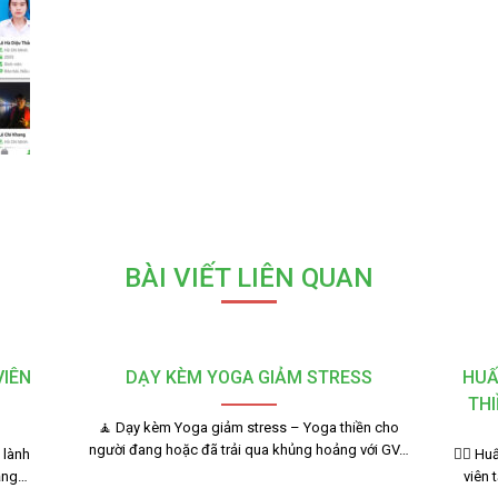
BÀI VIẾT LIÊN QUAN
VIÊN
DẠY KÈM YOGA GIẢM STRESS
HUẤ
THI
🧘 Dạy kèm Yoga giảm stress – Yoga thiền cho
người đang hoặc đã trải qua khủng hoảng với GV…
 lành
🧘‍♂️ 
bằng…
viên 