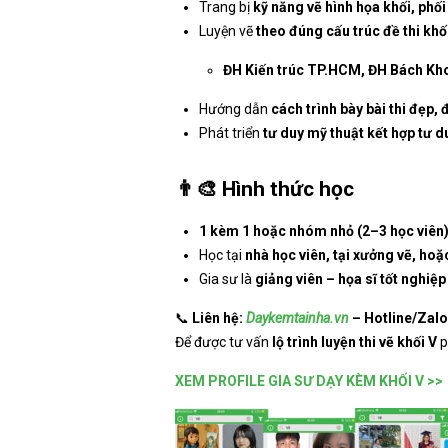
Trang bị
kỹ năng vẽ hình họa khối, phố
Luyện vẽ
theo đúng cấu trúc đề thi khố
ĐH Kiến trúc TP.HCM, ĐH Bách Kho
Hướng dẫn
cách trình bày bài thi đẹp, 
Phát triển
tư duy mỹ thuật kết hợp tư d
👨‍🎨
Hình thức học
1 kèm 1 hoặc nhóm nhỏ (2–3 học viên
Học tại
nhà học viên, tại xưởng vẽ, hoặ
Gia sư là
giảng viên – họa sĩ tốt nghiệp
📞
Liên hệ:
Daykemtainha.vn
– Hotline/Zalo
Để được tư vấn
lộ trình luyện thi vẽ khối V
p
XEM PROFILE GIA SƯ DẠY KÈM KHỐI V >>