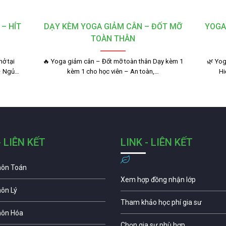
– HÍT
DẠY KÈM YOGA GIẢM CÂN – ĐỐT MỠ
YOGA
TOÀN THÂN
ở tại
🔥 Yoga giảm cân – Đốt mỡ toàn thân Dạy kèm 1
🌿 Yog
– Ngủ…
kèm 1 cho học viên – An toàn,…
Hi
- LIÊN KẾT
LINK - LIÊN KẾT
môn Toán
Xem hợp đồng nhận lớp
môn Lý
Tham khảo học phí gia sư
môn Hóa
Chọn gia sư phù hợp