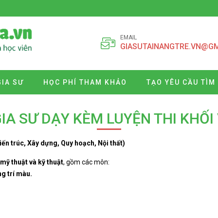
EMAIL
GIASUTAINANGTRE.VN@G
GIA SƯ
HỌC PHÍ THAM KHẢO
TẠO YÊU CẦU TÌM
IA SƯ DẠY KÈM LUYỆN THI KHỐI
iến trúc, Xây dựng, Quy hoạch, Nội thất)
mỹ thuật và kỹ thuật
, gồm các môn:
ng trí màu.