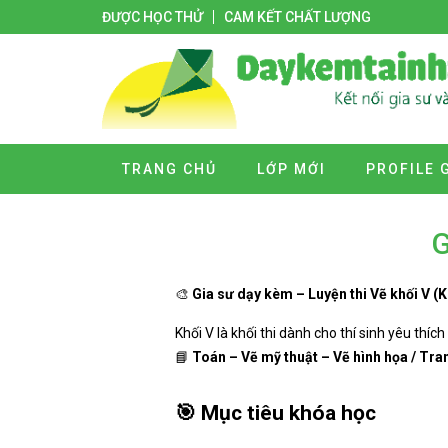
ĐƯỢC HỌC THỬ
CAM KẾT CHẤT LƯỢNG
TRANG CHỦ
LỚP MỚI
PROFILE 
G
🎨
Gia sư dạy kèm – Luyện thi Vẽ khối V (K
Khối V là khối thi dành cho thí sinh yêu thích
📘
Toán – Vẽ mỹ thuật – Vẽ hình họa / Tra
🎯
Mục tiêu khóa học