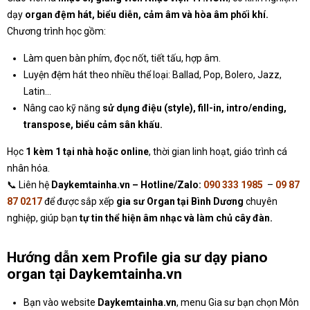
dạy
organ đệm hát, biểu diễn, cảm âm và hòa âm phối khí.
Chương trình học gồm:
Làm quen bàn phím, đọc nốt, tiết tấu, hợp âm.
Luyện đệm hát theo nhiều thể loại: Ballad, Pop, Bolero, Jazz,
Latin…
Nâng cao kỹ năng
sử dụng điệu (style), fill-in, intro/ending,
transpose, biểu cảm sân khấu.
Học
1 kèm 1 tại nhà hoặc online
, thời gian linh hoạt, giáo trình cá
nhân hóa.
📞 Liên hệ
Daykemtainha.vn – Hotline/Zalo:
090 333 1985
–
09 87
87 0217
để được sắp xếp
gia sư Organ tại Bình Dương
chuyên
nghiệp, giúp bạn
tự tin thể hiện âm nhạc và làm chủ cây đàn.
Hướng dẫn xem Profile gia sư dạy piano
organ tại Daykemtainha.vn
Bạn vào website
Daykemtainha.vn
, menu Gia sư bạn chọn Môn