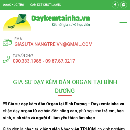
ĐƯỢC HỌC THỬ
CAM KẾT CHẤT LƯỢNG
EMAIL
GIASUTAINANGTRE.VN@GMAIL.COM
TƯ VẤN 24/7
090.333.1985 - 09.87.87.0217
GIA SƯ DẠY KÈM ĐÀN ORGAN TẠI BÌNH
DƯƠNG
🎹
Gia sư dạy kèm đàn Organ tại Bình Dương – Daykemtainha.vn
nhận dạy
organ từ cơ bản đến nâng cao
, phù hợp cho
trẻ em, học
sinh, sinh viên và người đi làm yêu thích âm nhạc.
Giáo viên là
nhạc sĩ, giảng viên Nhạc viện TP.HCM
, có kinh nghiệm