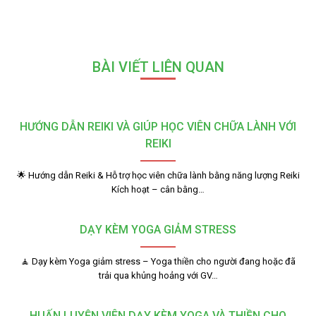
BÀI VIẾT LIÊN QUAN
HƯỚNG DẪN REIKI VÀ GIÚP HỌC VIÊN CHỮA LÀNH VỚI
REIKI
🌟 Hướng dẫn Reiki & Hỗ trợ học viên chữa lành bằng năng lượng Reiki
Kích hoạt – cân bằng…
DẠY KÈM YOGA GIẢM STRESS
🧘 Dạy kèm Yoga giảm stress – Yoga thiền cho người đang hoặc đã
trải qua khủng hoảng với GV…
HUẤN LUYỆN VIÊN DẠY KÈM YOGA VÀ THIỀN CHO