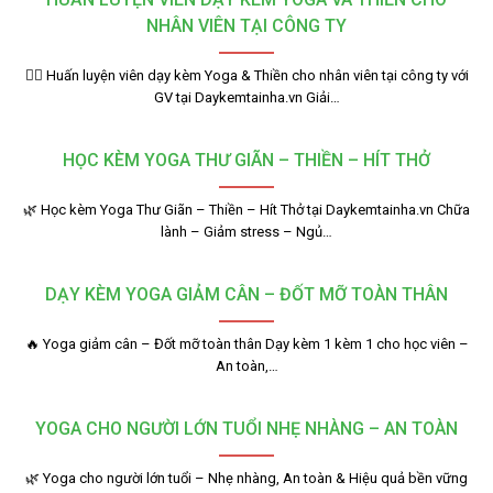
NHÂN VIÊN TẠI CÔNG TY
🧘‍♂️ Huấn luyện viên dạy kèm Yoga & Thiền cho nhân viên tại công ty với
GV tại Daykemtainha.vn Giải…
HỌC KÈM YOGA THƯ GIÃN – THIỀN – HÍT THỞ
🌿 Học kèm Yoga Thư Giãn – Thiền – Hít Thở tại Daykemtainha.vn Chữa
lành – Giảm stress – Ngủ…
DẠY KÈM YOGA GIẢM CÂN – ĐỐT MỠ TOÀN THÂN
🔥 Yoga giảm cân – Đốt mỡ toàn thân Dạy kèm 1 kèm 1 cho học viên –
An toàn,…
YOGA CHO NGƯỜI LỚN TUỔI NHẸ NHÀNG – AN TOÀN
🌿 Yoga cho người lớn tuổi – Nhẹ nhàng, An toàn & Hiệu quả bền vững