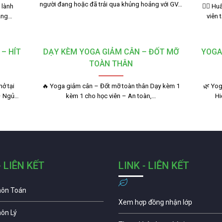
người đang hoặc đã trải qua khủng hoảng với GV…
 lành
🧘‍♂️ 
bằng…
viên 
– HÍT
DẠY KÈM YOGA GIẢM CÂN – ĐỐT MỠ
YOGA
TOÀN THÂN
ở tại
🔥 Yoga giảm cân – Đốt mỡ toàn thân Dạy kèm 1
🌿 Yog
– Ngủ…
kèm 1 cho học viên – An toàn,…
Hi
- LIÊN KẾT
LINK - LIÊN KẾT
môn Toán
Xem hợp đồng nhận lớp
môn Lý