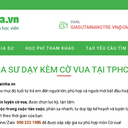
EMAIL
GIASUTAINANGTRE.VN@G
GIA SƯ
HỌC PHÍ THAM KHẢO
TẠO YÊU CẦU TÌM
IA SƯ DẠY KÈM CỜ VUA TẠI TPH
ainha.vn
o mọi độ tuổi từ trẻ em đến người lớn, phù hợp cả người mới bắt đầu ho
ấn luyện cờ vua
, được chọn lọc kỹ, tận tâm.
cuộc-trung cuộc-tàn cuộc
, phản xạ nhanh, tư duy lập kế hoạch và luyện t
ạt theo thời gian của bạn.
ine/Zalo:
090 333 1985
để được sắp xếp gia sư phù hợp môn Cờ vua!