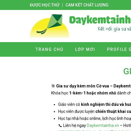
ĐƯỢC HỌC THỬ
CAM KẾT CHẤT LƯỢNG
TRANG CHỦ
LỚP MỚI
PROFILE 
G
🎯
Gia sư dạy kèm môn Cờ vua – Daykemt
Khóa học
1-kèm-1 hoặc nhóm nhỏ
dành ch
Giáo viên có
kinh nghiệm thi đấu và hu
Học viên được luyện
chiến thuật khai 
Học tại nhà hoặc online, lịch học linh ho
📞 Liên hệ ngay
Daykemtainha.vn
– Hotl