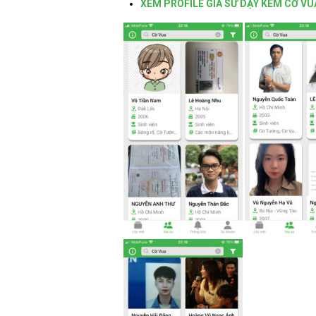
XEM PROFILE GIA SƯ DẠY KÈM CỜ VU