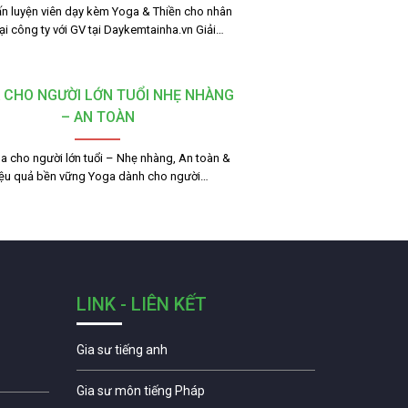
Huấn luyện viên dạy kèm Yoga & Thiền cho nhân
tại công ty với GV tại Daykemtainha.vn Giải…
 CHO NGƯỜI LỚN TUỔI NHẸ NHÀNG
– AN TOÀN
a cho người lớn tuổi – Nhẹ nhàng, An toàn &
ệu quả bền vững Yoga dành cho người…
LINK - LIÊN KẾT
Gia sư tiếng anh
Gia sư môn tiếng Pháp