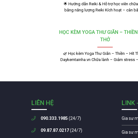
🌟 Hướng dẫn Reiki & Hỗ trợ học viên chữa
bằng năng lượng Reiki Kích hoạt – cân 
HỌC KÈM YOGA THƯ GIÃN – THIỀN 
THỞ
🌿 Học kèm Yoga Thư Giãn – Thiền – Hít Th
Daykemtainha.vn Chữa lành – Giảm stress 
LIÊN HỆ
LINK 
090.333.1985
(24/7)
Gia sư 
09.87.87.0217
(24/7)
Gia sư 