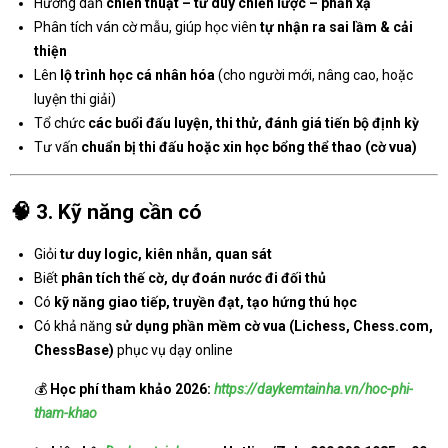
Hướng dẫn
chiến thuật – tư duy chiến lược – phản xạ
Phân tích ván cờ mẫu, giúp học viên
tự nhận ra sai lầm & cải
thiện
Lên
lộ trình học cá nhân hóa
(cho người mới, nâng cao, hoặc
luyện thi giải)
Tổ chức
các buổi đấu luyện, thi thử, đánh giá tiến bộ định kỳ
Tư vấn
chuẩn bị thi đấu hoặc xin học bổng thể thao (cờ vua)
🧠
3. Kỹ năng cần có
Giỏi
tư duy logic, kiên nhẫn, quan sát
Biết
phân tích thế cờ, dự đoán nước đi đối thủ
Có
kỹ năng giao tiếp, truyền đạt, tạo hứng thú học
Có khả năng
sử dụng phần mềm cờ vua (Lichess, Chess.com,
ChessBase)
phục vụ dạy online
💰
Học phí tham khảo 2026:
https://daykemtainha.vn/hoc-phi-
tham-khao