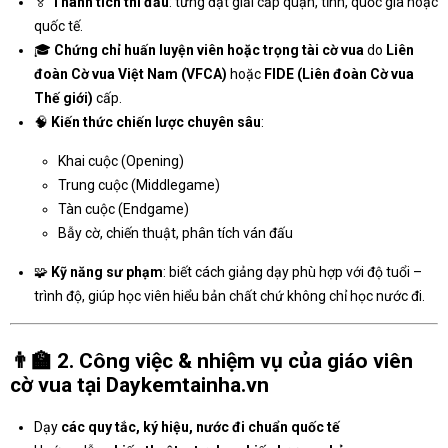
🏅
Thành tích thi đấu
: từng đạt giải cấp quận, tỉnh, quốc gia hoặc
quốc tế.
🎓
Chứng chỉ huấn luyện viên hoặc trọng tài cờ vua
do
Liên
đoàn Cờ vua Việt Nam (VFCA)
hoặc
FIDE (Liên đoàn Cờ vua
Thế giới)
cấp.
🧠
Kiến thức chiến lược chuyên sâu
:
Khai cuộc (Opening)
Trung cuộc (Middlegame)
Tàn cuộc (Endgame)
Bẫy cờ, chiến thuật, phân tích ván đấu
🧩
Kỹ năng sư phạm
: biết cách giảng dạy phù hợp với độ tuổi –
trình độ, giúp học viên hiểu bản chất chứ không chỉ học nước đi.
👨‍🏫
2. Công việc & nhiệm vụ của giáo viên
cờ vua tại Daykemtainha.vn
Dạy
các quy tắc, ký hiệu, nước đi chuẩn quốc tế