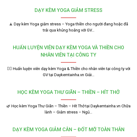
DẠY KÈM YOGA GIẢM STRESS
🧘 Dạy kèm Yoga giảm stress – Yoga thiền cho người đang hoặc đã
trải qua khủng hoảng với GV…
HUẤN LUYỆN VIÊN DẠY KÈM YOGA VÀ THIỀN CHO
NHÂN VIÊN TẠI CÔNG TY
🧘‍♂️ Huấn luyện viên dạy kèm Yoga & Thiền cho nhân viên tại công ty với
GV tại Daykemtainha.vn Giải…
HỌC KÈM YOGA THƯ GIÃN – THIỀN – HÍT THỞ
🌿 Học kèm Yoga Thư Giãn – Thiền – Hít Thở tại Daykemtainha.vn Chữa
lành – Giảm stress – Ngủ…
DẠY KÈM YOGA GIẢM CÂN – ĐỐT MỠ TOÀN THÂN