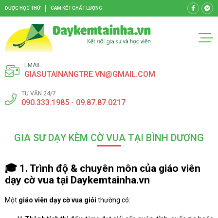
ĐƯỢC HỌC THỬ
CAM KẾT CHẤT LƯỢNG
EMAIL
GIASUTAINANGTRE.VN@GMAIL.COM
TƯ VẤN 24/7
090.333.1985 - 09.87.87.0217
GIA SƯ DẠY KÈM CỜ VUA TẠI BÌNH DƯƠNG
🎓
1. Trình độ & chuyên môn của giáo viên
dạy cờ vua tại Daykemtainha.vn
Một
giáo viên dạy cờ vua giỏi
thường có: