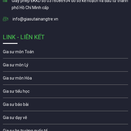
Giấy phép ĐKKD số 0316086934 do sở kế hoạch và đầu tư thành
phố Hồ Chí Minh cấp
info@giasutainangtre.vn
LINK - LIÊN KẾT
Gia sư môn Toán
Gia sư môn Lý
Gia sư môn Hóa
Gia sư tiểu học
Gia sư báo bài
Gia sư dạy vẽ
Gia sư hs trường quốc tế