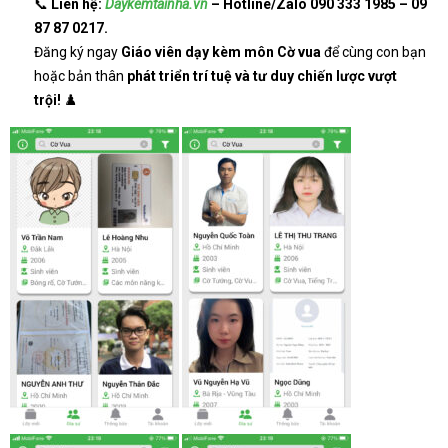
📞
Liên hệ:
Daykemtainha.vn
– Hotline/Zalo 090 333 1985 – 09
87 87 0217.
Đăng ký ngay
Giáo viên dạy kèm môn Cờ vua
để cùng con bạn
hoặc bản thân
phát triển trí tuệ và tư duy chiến lược vượt
trội!
♟️