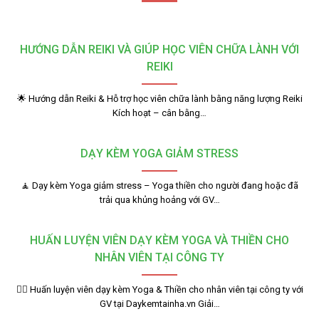
HƯỚNG DẪN REIKI VÀ GIÚP HỌC VIÊN CHỮA LÀNH VỚI
REIKI
🌟 Hướng dẫn Reiki & Hỗ trợ học viên chữa lành bằng năng lượng Reiki
Kích hoạt – cân bằng…
DẠY KÈM YOGA GIẢM STRESS
🧘 Dạy kèm Yoga giảm stress – Yoga thiền cho người đang hoặc đã
trải qua khủng hoảng với GV…
HUẤN LUYỆN VIÊN DẠY KÈM YOGA VÀ THIỀN CHO
NHÂN VIÊN TẠI CÔNG TY
🧘‍♂️ Huấn luyện viên dạy kèm Yoga & Thiền cho nhân viên tại công ty với
GV tại Daykemtainha.vn Giải…