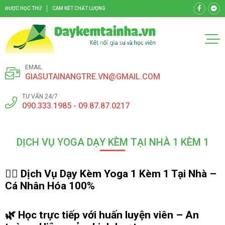
ĐƯỢC HỌC THỬ
CAM KẾT CHẤT LƯỢNG
EMAIL
GIASUTAINANGTRE.VN@GMAIL.COM
TƯ VẤN 24/7
090.333.1985 - 09.87.87.0217
DỊCH VỤ YOGA DẠY KÈM TẠI NHÀ 1 KÈM 1
🧘‍♂️
Dịch Vụ Dạy Kèm Yoga 1 Kèm 1 Tại Nhà –
Cá Nhân Hóa 100%
🌿 Học trực tiếp với huấn luyện viên – An