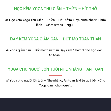
HỌC KÈM YOGA THƯ GIÃN – THIỀN – HÍT THỞ
🌿 Học kèm Yoga Thư Giãn – Thiền – Hít Thở tại Daykemtainha.vn Chữa
lành – Giảm stress – Ngủ…
DẠY KÈM YOGA GIẢM CÂN – ĐỐT MỠ TOÀN THÂN
🔥 Yoga giảm cân – Đốt mỡ toàn thân Dạy kèm 1 kèm 1 cho học viên –
An toàn,…
YOGA CHO NGƯỜI LỚN TUỔI NHẸ NHÀNG – AN TOÀN
🌿 Yoga cho người lớn tuổi – Nhẹ nhàng, An toàn & Hiệu quả bền vững
Yoga dành cho người…