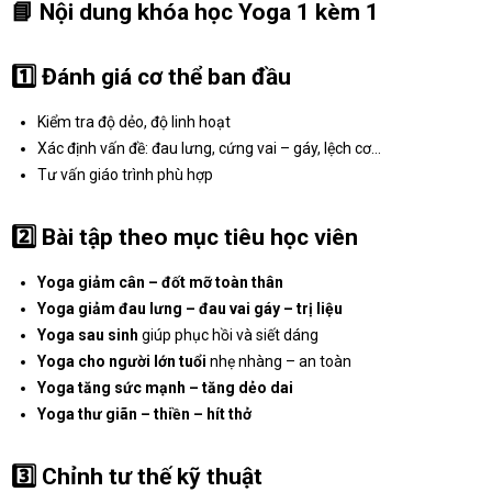
📘
Nội dung khóa học Yoga 1 kèm 1
1️⃣ Đánh giá cơ thể ban đầu
Kiểm tra độ dẻo, độ linh hoạt
Xác định vấn đề: đau lưng, cứng vai – gáy, lệch cơ…
Tư vấn giáo trình phù hợp
2️⃣ Bài tập theo mục tiêu học viên
Yoga giảm cân – đốt mỡ toàn thân
Yoga giảm đau lưng – đau vai gáy – trị liệu
Yoga sau sinh
giúp phục hồi và siết dáng
Yoga cho người lớn tuổi
nhẹ nhàng – an toàn
Yoga tăng sức mạnh – tăng dẻo dai
Yoga thư giãn – thiền – hít thở
3️⃣ Chỉnh tư thế kỹ thuật