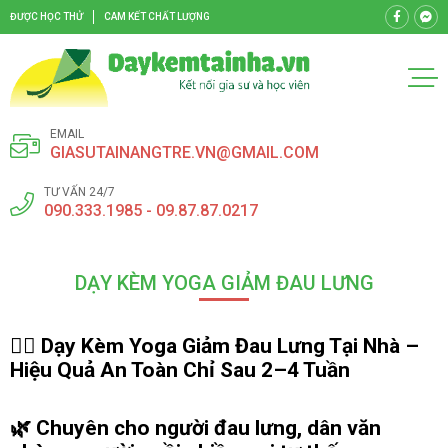
ĐƯỢC HỌC THỬ
CAM KẾT CHẤT LƯỢNG
EMAIL
GIASUTAINANGTRE.VN@GMAIL.COM
TƯ VẤN 24/7
090.333.1985 - 09.87.87.0217
DẠY KÈM YOGA GIẢM ĐAU LƯNG
🧘‍♂️
Dạy Kèm Yoga Giảm Đau Lưng Tại Nhà –
Hiệu Quả An Toàn Chỉ Sau 2–4 Tuần
🌿 Chuyên cho người đau lưng, dân văn