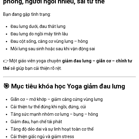
phòng, người ngồi nhiều, sai tư thế
Bạn đang gặp tình trạng:
Đau lưng dưới, đau thắt lưng
Đau lưng do ngồi máy tính lâu
Đau cột sống, căng cơ vùng lưng – hông
Mỏi lưng sau sinh hoặc sau khi vận động sai
👉 Một giáo viên yoga chuyên
giảm đau lưng – giãn cơ – chỉnh tư
thế
sẽ giúp bạn cải thiện rõ rệt.
🎯
Mục tiêu khóa học Yoga giảm đau lưng
Giãn cơ – mở khớp – giảm căng cứng vùng lưng
Cải thiện tư thế đúng khi ngồi, đứng, cúi
Tăng sức mạnh nhóm cơ lưng – bụng – hông
Giảm đau, hạn chế tái phát
Tăng độ dẻo dai và sự linh hoạt toàn cơ thể
Cải thiện giấc ngủ và giảm stress