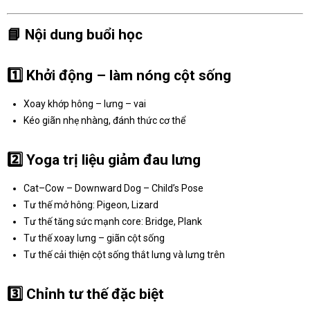
📘
Nội dung buổi học
1️⃣
Khởi động – làm nóng cột sống
Xoay khớp hông – lưng – vai
Kéo giãn nhẹ nhàng, đánh thức cơ thể
2️⃣
Yoga trị liệu giảm đau lưng
Cat–Cow – Downward Dog – Child’s Pose
Tư thế mở hông: Pigeon, Lizard
Tư thế tăng sức mạnh core: Bridge, Plank
Tư thế xoay lưng – giãn cột sống
Tư thế cải thiện cột sống thắt lưng và lưng trên
3️⃣
Chỉnh tư thế đặc biệt