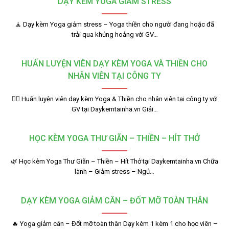
DẠY KÈM YOGA GIẢM STRESS
🧘 Dạy kèm Yoga giảm stress – Yoga thiền cho người đang hoặc đã
trải qua khủng hoảng với GV…
HUẤN LUYỆN VIÊN DẠY KÈM YOGA VÀ THIỀN CHO
NHÂN VIÊN TẠI CÔNG TY
🧘‍♂️ Huấn luyện viên dạy kèm Yoga & Thiền cho nhân viên tại công ty với
GV tại Daykemtainha.vn Giải…
HỌC KÈM YOGA THƯ GIÃN – THIỀN – HÍT THỞ
🌿 Học kèm Yoga Thư Giãn – Thiền – Hít Thở tại Daykemtainha.vn Chữa
lành – Giảm stress – Ngủ…
DẠY KÈM YOGA GIẢM CÂN – ĐỐT MỠ TOÀN THÂN
🔥 Yoga giảm cân – Đốt mỡ toàn thân Dạy kèm 1 kèm 1 cho học viên –